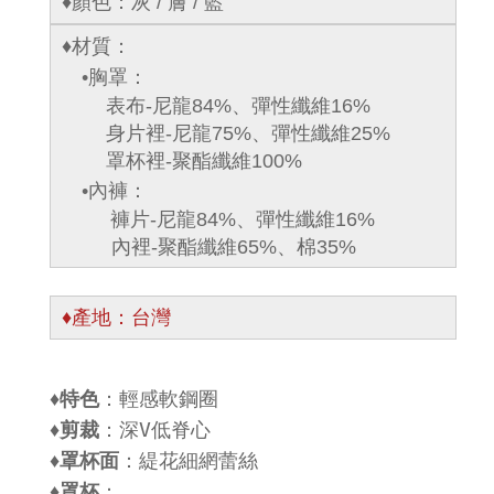
♦
顏色：灰 / 膚 / 藍
♦
材質：
•胸罩：
表布-尼龍84%、彈性纖維16%
身片裡-尼龍75%、彈性纖維25%
罩杯裡-聚酯纖維100%
•內褲：
褲片-尼龍84%、彈性纖維16%
內裡-聚酯纖維65%、棉35%
♦
產地：台灣
♦
特色
：輕感軟鋼圈
V
♦
剪裁
：
深
低脊心
♦
罩杯面
：緹花細網蕾絲
♦
罩杯
：