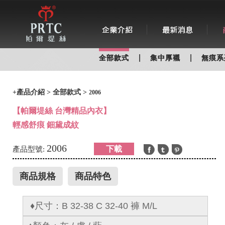
|
|
全部款式
集中厚襯
無痕系
+
產品介紹
>
全部款式
>
2006
【帕爾堤絲 台灣精品內衣】
輕感舒痕 鈿黛成紋
2006
下載
產品型號:
商品規格
商品特色
♦尺寸
：
B 32-38 C 32-40 褲 M/L