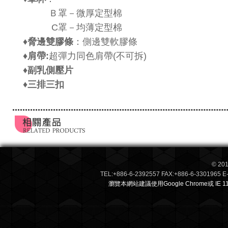
Ｂ
罩－微厚定型棉
C
罩－
均薄
定型棉
♦
脅邊雙膠條
：側邊雙軟膠條
♦
肩帶:
超彈力同色肩帶(不可拆)
♦
副乳側壓片
♦
三排三扣
© 201
TEL:+886-6-2392557 FAX:+886-6-3301
瀏覽本網站建議使用Google Chrome或 IE 